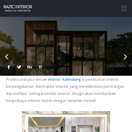
Skip
Men
to
content
F
T
B
P
a
w
e
i
c
i
h
n
e
t
a
t
Profesional jasa desain
interior Kalimalang
& pembuatan interior
b
t
n
e
o
e
c
r
berpengalaman. Kontraktor interior yang memiliki klien perorangan
o
r
e
e
dan institusi. Sebagai vendor interior design akan memberikan
k
s
-
t
harga/biaya interior murah dengan tampilan mewah.
f
-
p