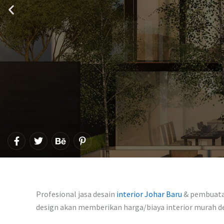
F
T
B
P
a
w
e
i
c
i
h
n
e
t
a
t
b
t
n
e
o
e
c
r
o
r
e
e
Profesional jasa desain
interior Johar Baru
& pembuatan
k
s
-
design akan memberikan harga/biaya interior murah 
t
f
-