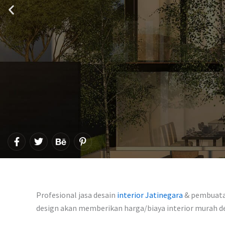
F
T
B
P
a
w
e
i
c
i
h
n
e
t
a
t
b
t
n
e
o
e
c
r
o
r
e
e
Profesional jasa desain
interior Jatinegara
& pembuatan
k
s
-
design akan memberikan harga/biaya interior murah 
t
f
-