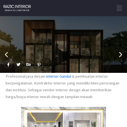
Skip
Men
to
content
F
T
B
P
a
w
e
i
c
i
h
n
e
t
a
t
Profesional jasa desain
interior Gandul
& pembuatan interior
b
t
n
e
o
e
c
r
berpengalaman. Kontraktor interior yang memiliki klien perorangan
o
r
e
e
dan institusi. Sebagai vendor interior design akan memberikan
k
s
-
t
harga/biaya interior murah dengan tampilan mewah.
f
-
p