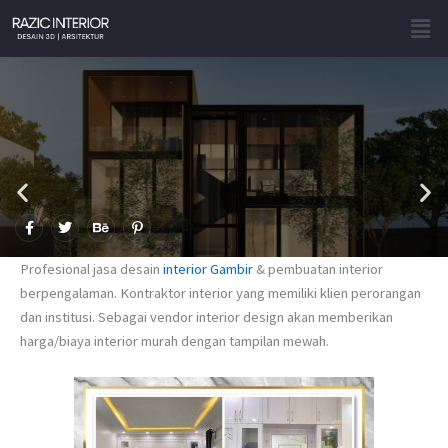
Skip
Men
to
content
F
T
B
P
a
w
e
i
c
i
h
n
e
t
a
t
Profesional jasa desain
interior Gambir
& pembuatan interior
b
t
n
e
o
e
c
r
berpengalaman. Kontraktor interior yang memiliki klien perorangan
o
r
e
e
dan institusi. Sebagai vendor interior design akan memberikan
k
s
-
t
harga/biaya interior murah dengan tampilan mewah.
f
-
p