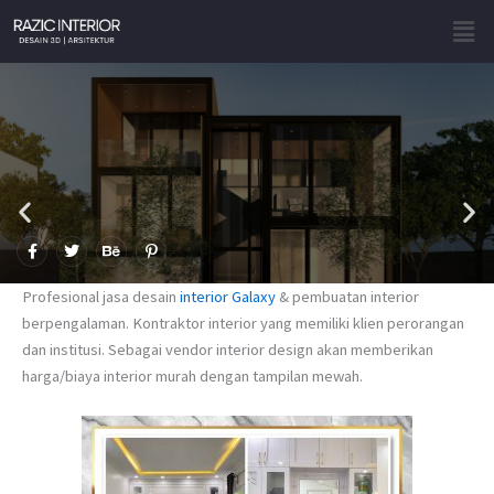
Skip
Men
to
content
F
T
B
P
a
w
e
i
c
i
h
n
e
t
a
t
Profesional jasa desain
interior Galaxy
& pembuatan interior
b
t
n
e
o
e
c
r
berpengalaman. Kontraktor interior yang memiliki klien perorangan
o
r
e
e
dan institusi. Sebagai vendor interior design akan memberikan
k
s
-
t
harga/biaya interior murah dengan tampilan mewah.
f
-
p