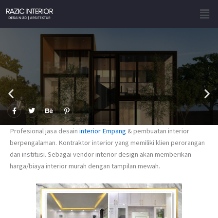
Skip
Men
to
content
F
T
B
P
a
w
e
i
c
i
h
n
e
t
a
t
Profesional jasa desain
interior Empang
& pembuatan interior
b
t
n
e
o
e
c
r
berpengalaman. Kontraktor interior yang memiliki klien perorangan
o
r
e
e
dan institusi. Sebagai vendor interior design akan memberikan
k
s
-
t
harga/biaya interior murah dengan tampilan mewah.
f
-
p