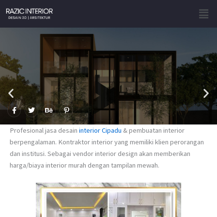
Skip
Men
to
content
F
T
B
P
a
w
e
i
c
i
h
n
e
t
a
t
Profesional jasa desain
interior Cipadu
& pembuatan interior
b
t
n
e
o
e
c
r
berpengalaman. Kontraktor interior yang memiliki klien perorangan
o
r
e
e
dan institusi. Sebagai vendor interior design akan memberikan
k
s
-
t
harga/biaya interior murah dengan tampilan mewah.
f
-
p