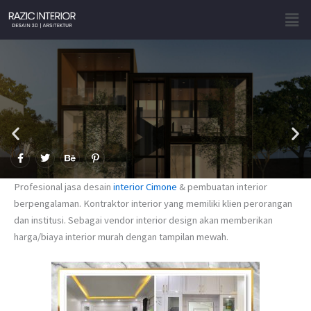
Skip
Men
to
content
F
T
B
P
a
w
e
i
c
i
h
n
e
t
a
t
Profesional jasa desain
interior Cimone
& pembuatan interior
b
t
n
e
o
e
c
r
berpengalaman. Kontraktor interior yang memiliki klien perorangan
o
r
e
e
dan institusi. Sebagai vendor interior design akan memberikan
k
s
-
t
harga/biaya interior murah dengan tampilan mewah.
f
-
p