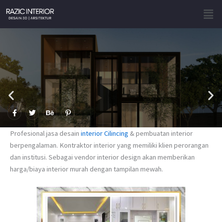
Skip
Men
to
content
F
T
B
P
a
w
e
i
c
i
h
n
e
t
a
t
Profesional jasa desain
interior Cilincing
& pembuatan interior
b
t
n
e
o
e
c
r
berpengalaman. Kontraktor interior yang memiliki klien perorangan
o
r
e
e
dan institusi. Sebagai vendor interior design akan memberikan
k
s
-
t
harga/biaya interior murah dengan tampilan mewah.
f
-
p