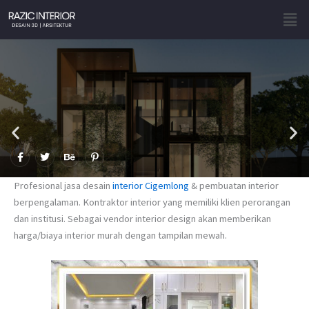
Skip
Men
to
content
F
T
B
P
a
w
e
i
c
i
h
n
e
t
a
t
Profesional jasa desain
interior Cigemlong
& pembuatan interior
b
t
n
e
o
e
c
r
berpengalaman. Kontraktor interior yang memiliki klien perorangan
o
r
e
e
dan institusi. Sebagai vendor interior design akan memberikan
k
s
-
t
harga/biaya interior murah dengan tampilan mewah.
f
-
p