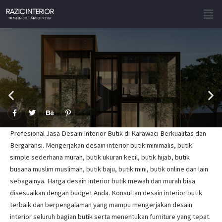
Skip
Men
to
content
F
T
B
P
a
w
e
i
c
i
h
n
e
t
a
t
Profesional Jasa Desain Interior Butik di Karawaci Berkualitas dan
b
t
n
e
o
e
c
r
Bergaransi. Mengerjakan desain interior butik minimalis, butik
o
r
e
e
simple sederhana murah, butik ukuran kecil, butik hijab, butik
k
s
-
t
busana muslim muslimah, butik baju, butik mini, butik online dan lain
f
-
p
sebagainya. Harga desain interior butik mewah dan murah bisa
disesuaikan dengan budget Anda. Konsultan desain interior butik
terbaik dan berpengalaman yang mampu mengerjakan desain
interior seluruh bagian butik serta menentukan furniture yang tepat.