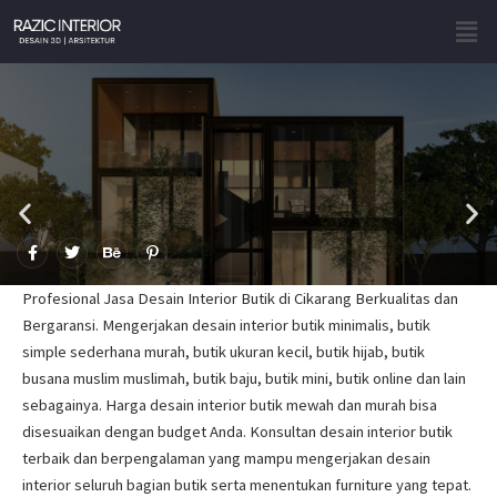
Skip
Men
to
content
F
T
B
P
a
w
e
i
c
i
h
n
e
t
a
t
Profesional Jasa Desain Interior Butik di Cikarang Berkualitas dan
b
t
n
e
o
e
c
r
Bergaransi. Mengerjakan desain interior butik minimalis, butik
o
r
e
e
simple sederhana murah, butik ukuran kecil, butik hijab, butik
k
s
-
t
busana muslim muslimah, butik baju, butik mini, butik online dan lain
f
-
p
sebagainya. Harga desain interior butik mewah dan murah bisa
disesuaikan dengan budget Anda. Konsultan desain interior butik
terbaik dan berpengalaman yang mampu mengerjakan desain
interior seluruh bagian butik serta menentukan furniture yang tepat.