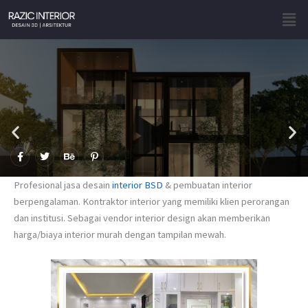
Skip
Men
to
content
F
T
B
P
a
w
e
i
c
i
h
n
e
t
a
t
Profesional jasa desain
interior BSD
& pembuatan interior
b
t
n
e
o
e
c
r
berpengalaman. Kontraktor interior yang memiliki klien perorangan
o
r
e
e
dan institusi. Sebagai vendor interior design akan memberikan
k
s
-
t
harga/biaya interior murah dengan tampilan mewah.
f
-
p