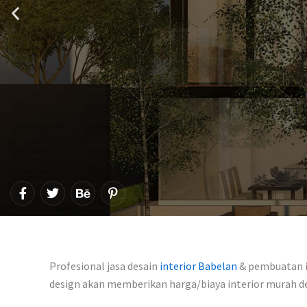
F
T
B
P
a
w
e
i
c
i
h
n
e
t
a
t
b
t
n
e
o
e
c
r
o
r
e
e
Profesional jasa desain
interior Babelan
& pembuatan in
k
s
-
design akan memberikan harga/biaya interior murah 
t
f
-