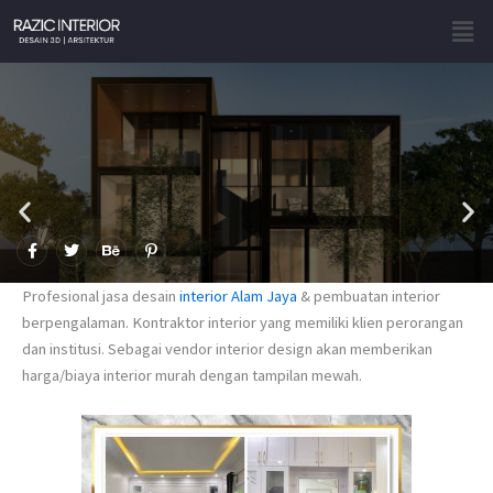
Skip
Men
to
content
F
T
B
P
a
w
e
i
c
i
h
n
e
t
a
t
Profesional jasa desain
interior Alam Jaya
& pembuatan interior
b
t
n
e
o
e
c
r
berpengalaman. Kontraktor interior yang memiliki klien perorangan
o
r
e
e
dan institusi. Sebagai vendor interior design akan memberikan
k
s
-
t
harga/biaya interior murah dengan tampilan mewah.
f
-
p