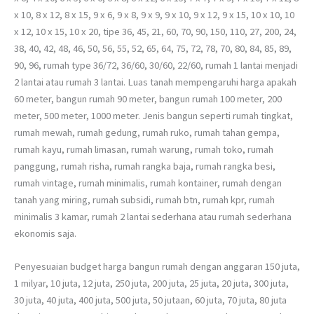
x 10, 8 x 12, 8 x 15, 9 x 6, 9 x 8, 9 x 9, 9 x 10, 9 x 12, 9 x 15, 10 x 10, 10
x 12, 10 x 15, 10 x 20, tipe 36, 45, 21, 60, 70, 90, 150, 110, 27, 200, 24,
38, 40, 42, 48, 46, 50, 56, 55, 52, 65, 64, 75, 72, 78, 70, 80, 84, 85, 89,
90, 96, rumah type 36/72, 36/60, 30/60, 22/60, rumah 1 lantai menjadi
2 lantai atau rumah 3 lantai. Luas tanah mempengaruhi harga apakah
60 meter, bangun rumah 90 meter, bangun rumah 100 meter, 200
meter, 500 meter, 1000 meter. Jenis bangun seperti rumah tingkat,
rumah mewah, rumah gedung, rumah ruko, rumah tahan gempa,
rumah kayu, rumah limasan, rumah warung, rumah toko, rumah
panggung, rumah risha, rumah rangka baja, rumah rangka besi,
rumah vintage, rumah minimalis, rumah kontainer, rumah dengan
tanah yang miring, rumah subsidi, rumah btn, rumah kpr, rumah
minimalis 3 kamar, rumah 2 lantai sederhana atau rumah sederhana
ekonomis saja.
Penyesuaian budget harga bangun rumah dengan anggaran 150 juta,
1 milyar, 10 juta, 12 juta, 250 juta, 200 juta, 25 juta, 20 juta, 300 juta,
30 juta, 40 juta, 400 juta, 500 juta, 50 jutaan, 60 juta, 70 juta, 80 juta