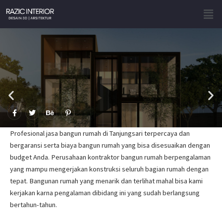
Skip
Men
to
content
F
T
B
P
a
w
e
i
c
i
h
n
e
t
a
t
Profesional jasa bangun rumah di Tanjungsari terpercaya dan
b
t
n
e
o
e
c
r
bergaransi serta biaya bangun rumah yang bisa disesuaikan dengan
o
r
e
e
budget Anda. Perusahaan kontraktor bangun rumah berpengalaman
k
s
-
t
yang mampu mengerjakan konstruksi seluruh bagian rumah dengan
f
-
p
tepat. Bangunan rumah yang menarik dan terlihat mahal bisa kami
kerjakan karna pengalaman dibidang ini yang sudah berlangsung
bertahun-tahun.