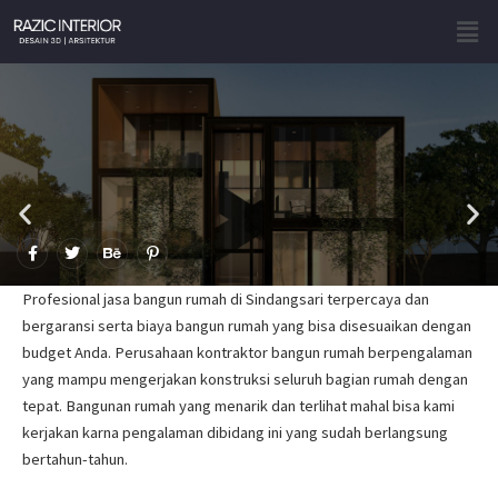
Skip
Men
to
content
F
T
B
P
a
w
e
i
c
i
h
n
e
t
a
t
Profesional jasa bangun rumah di Sindangsari terpercaya dan
b
t
n
e
o
e
c
r
bergaransi serta biaya bangun rumah yang bisa disesuaikan dengan
o
r
e
e
budget Anda. Perusahaan kontraktor bangun rumah berpengalaman
k
s
-
t
yang mampu mengerjakan konstruksi seluruh bagian rumah dengan
f
-
p
tepat. Bangunan rumah yang menarik dan terlihat mahal bisa kami
kerjakan karna pengalaman dibidang ini yang sudah berlangsung
bertahun-tahun.