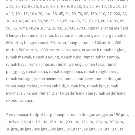
x 10, 8 x 12, 8 x 15, 9 x 6, 9 x 8, 9 x 9, 9 x 10, 9 x 12, 9 x 15, 10 x 10, 10
x 12, 10 x 15, 10 x 20, tipe 36, 45, 21, 60, 70, 90, 150, 110, 27, 200, 24,
38, 40, 42, 48, 46, 50, 56, 55, 52, 65, 64, 75, 72, 78, 70, 80, 84, 85, 89,
90, 96, rumah type 36/72, 36/60, 30/60, 22/60, rumah 1 lantai menjadi
2 lantai atau rumah 3 lantai. Luas tanah mempengaruhi harga apakah
60 meter, bangun rumah 90 meter, bangun rumah 100 meter, 200
meter, 500 meter, 1000 meter. Jenis bangun seperti rumah tingkat,
rumah mewah, rumah gedung, rumah ruko, rumah tahan gempa,
rumah kayu, rumah limasan, rumah warung, rumah toko, rumah
panggung, rumah risha, rumah rangka baja, rumah rangka besi,
rumah vintage, rumah minimalis, rumah kontainer, rumah dengan
tanah yang miring, rumah subsidi, rumah btn, rumah kpr, rumah
minimalis 3 kamar, rumah 2 lantai sederhana atau rumah sederhana
ekonomis saja.
Penyesuaian budget harga bangun rumah dengan anggaran 150 juta,
1 milyar, 10 juta, 12 juta, 250 juta, 200 juta, 25 juta, 20 juta, 300 juta,
30 juta, 40 juta, 400 juta, 500 juta, 50 jutaan, 60 juta, 70 juta, 80 juta