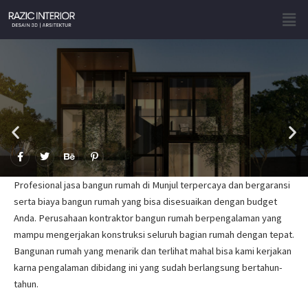
Skip
Men
to
content
F
T
B
P
a
w
e
i
c
i
h
n
e
t
a
t
Profesional jasa bangun rumah di Munjul terpercaya dan bergaransi
b
t
n
e
o
e
c
r
serta biaya bangun rumah yang bisa disesuaikan dengan budget
o
r
e
e
Anda. Perusahaan kontraktor bangun rumah berpengalaman yang
k
s
-
t
mampu mengerjakan konstruksi seluruh bagian rumah dengan tepat.
f
-
p
Bangunan rumah yang menarik dan terlihat mahal bisa kami kerjakan
karna pengalaman dibidang ini yang sudah berlangsung bertahun-
tahun.