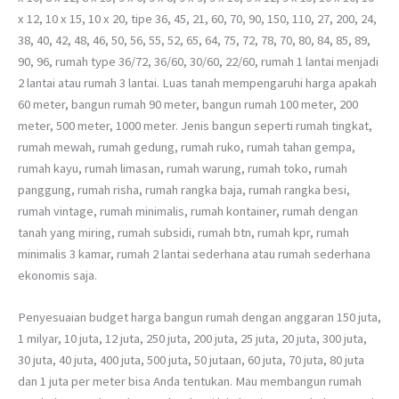
x 12, 10 x 15, 10 x 20, tipe 36, 45, 21, 60, 70, 90, 150, 110, 27, 200, 24,
38, 40, 42, 48, 46, 50, 56, 55, 52, 65, 64, 75, 72, 78, 70, 80, 84, 85, 89,
90, 96, rumah type 36/72, 36/60, 30/60, 22/60, rumah 1 lantai menjadi
2 lantai atau rumah 3 lantai. Luas tanah mempengaruhi harga apakah
60 meter, bangun rumah 90 meter, bangun rumah 100 meter, 200
meter, 500 meter, 1000 meter. Jenis bangun seperti rumah tingkat,
rumah mewah, rumah gedung, rumah ruko, rumah tahan gempa,
rumah kayu, rumah limasan, rumah warung, rumah toko, rumah
panggung, rumah risha, rumah rangka baja, rumah rangka besi,
rumah vintage, rumah minimalis, rumah kontainer, rumah dengan
tanah yang miring, rumah subsidi, rumah btn, rumah kpr, rumah
minimalis 3 kamar, rumah 2 lantai sederhana atau rumah sederhana
ekonomis saja.
Penyesuaian budget harga bangun rumah dengan anggaran 150 juta,
1 milyar, 10 juta, 12 juta, 250 juta, 200 juta, 25 juta, 20 juta, 300 juta,
30 juta, 40 juta, 400 juta, 500 juta, 50 jutaan, 60 juta, 70 juta, 80 juta
dan 1 juta per meter bisa Anda tentukan. Mau membangun rumah