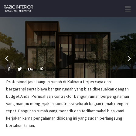
Skip
Men
to
content
F
T
B
P
a
w
e
i
c
i
h
n
e
t
a
t
Profesional jasa bangun rumah di Kalibaru terpercaya dan
b
t
n
e
o
e
c
r
bergaransi serta biaya bangun rumah yang bisa disesuaikan dengan
o
r
e
e
budget Anda. Perusahaan kontraktor bangun rumah berpengalaman
k
s
-
t
yang mampu mengerjakan konstruksi seluruh bagian rumah dengan
f
-
p
tepat. Bangunan rumah yang menarik dan terlihat mahal bisa kami
kerjakan karna pengalaman dibidang ini yang sudah berlangsung
bertahun-tahun.