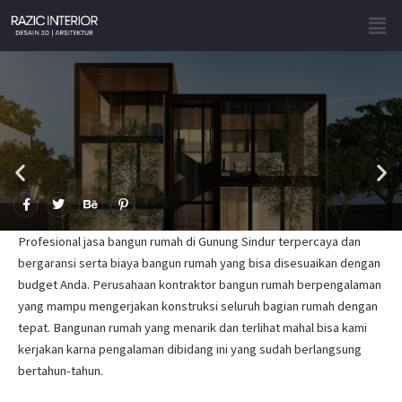
Skip
Men
to
content
F
T
B
P
a
w
e
i
c
i
h
n
e
t
a
t
Profesional jasa bangun rumah di Gunung Sindur terpercaya dan
b
t
n
e
o
e
c
r
bergaransi serta biaya bangun rumah yang bisa disesuaikan dengan
o
r
e
e
budget Anda. Perusahaan kontraktor bangun rumah berpengalaman
k
s
-
t
yang mampu mengerjakan konstruksi seluruh bagian rumah dengan
f
-
p
tepat. Bangunan rumah yang menarik dan terlihat mahal bisa kami
kerjakan karna pengalaman dibidang ini yang sudah berlangsung
bertahun-tahun.