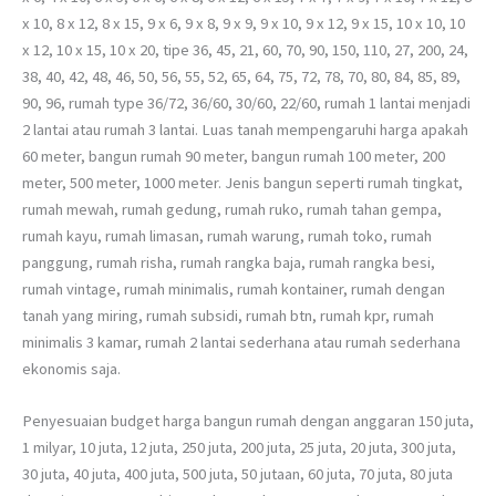
x 10, 8 x 12, 8 x 15, 9 x 6, 9 x 8, 9 x 9, 9 x 10, 9 x 12, 9 x 15, 10 x 10, 10
x 12, 10 x 15, 10 x 20, tipe 36, 45, 21, 60, 70, 90, 150, 110, 27, 200, 24,
38, 40, 42, 48, 46, 50, 56, 55, 52, 65, 64, 75, 72, 78, 70, 80, 84, 85, 89,
90, 96, rumah type 36/72, 36/60, 30/60, 22/60, rumah 1 lantai menjadi
2 lantai atau rumah 3 lantai. Luas tanah mempengaruhi harga apakah
60 meter, bangun rumah 90 meter, bangun rumah 100 meter, 200
meter, 500 meter, 1000 meter. Jenis bangun seperti rumah tingkat,
rumah mewah, rumah gedung, rumah ruko, rumah tahan gempa,
rumah kayu, rumah limasan, rumah warung, rumah toko, rumah
panggung, rumah risha, rumah rangka baja, rumah rangka besi,
rumah vintage, rumah minimalis, rumah kontainer, rumah dengan
tanah yang miring, rumah subsidi, rumah btn, rumah kpr, rumah
minimalis 3 kamar, rumah 2 lantai sederhana atau rumah sederhana
ekonomis saja.
Penyesuaian budget harga bangun rumah dengan anggaran 150 juta,
1 milyar, 10 juta, 12 juta, 250 juta, 200 juta, 25 juta, 20 juta, 300 juta,
30 juta, 40 juta, 400 juta, 500 juta, 50 jutaan, 60 juta, 70 juta, 80 juta