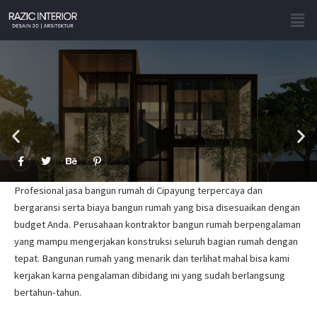
Skip
Men
to
content
F
T
B
P
a
w
e
i
c
i
h
n
e
t
a
t
Profesional jasa bangun rumah di Cipayung terpercaya dan
b
t
n
e
o
e
c
r
bergaransi serta biaya bangun rumah yang bisa disesuaikan dengan
o
r
e
e
budget Anda. Perusahaan kontraktor bangun rumah berpengalaman
k
s
-
t
yang mampu mengerjakan konstruksi seluruh bagian rumah dengan
f
-
p
tepat. Bangunan rumah yang menarik dan terlihat mahal bisa kami
kerjakan karna pengalaman dibidang ini yang sudah berlangsung
bertahun-tahun.