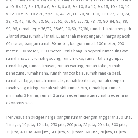
x 10, 8 x 12, 8 x 15, 9 x 6, 9 x 8, 9 x 9, 9 x 10, 9 x 12, 9 x 15, 10 x 10, 10
x 12, 10 x 15, 10 x 20, tipe 36, 45, 21, 60, 70, 90, 150, 110, 27, 200, 24,
38, 40, 42, 48, 46, 50, 56, 55, 52, 65, 64, 75, 72, 78, 70, 80, 84, 85, 89,
90, 96, rumah type 36/72, 36/60, 30/60, 22/60, rumah 1 lantai menjadi
2 lantai atau rumah 3 lantai. Luas tanah mempengaruhi harga apakah
60 meter, bangun rumah 90 meter, bangun rumah 100 meter, 200
meter, 500 meter, 1000 meter. Jenis bangun seperti rumah tingkat,
rumah mewah, rumah gedung, rumah ruko, rumah tahan gempa,
rumah kayu, rumah limasan, rumah warung, rumah toko, rumah
panggung, rumah risha, rumah rangka baja, rumah rangka besi,
rumah vintage, rumah minimalis, rumah kontainer, rumah dengan
tanah yang miring, rumah subsidi, rumah btn, rumah kpr, rumah
minimalis 3 kamar, rumah 2 lantai sederhana atau rumah sederhana
ekonomis saja.
Penyesuaian budget harga bangun rumah dengan anggaran 150 juta,
1 milyar, 10 juta, 12 juta, 250 juta, 200 juta, 25 juta, 20 juta, 300 juta,
30 juta, 40 juta, 400 juta, 500 juta, 50 jutaan, 60 juta, 70 juta, 80 juta