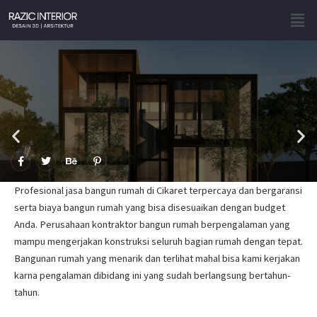
Skip
Men
to
content
F
T
B
P
a
w
e
i
c
i
h
n
e
t
a
t
Profesional jasa bangun rumah di Cikaret terpercaya dan bergaransi
b
t
n
e
o
e
c
r
serta biaya bangun rumah yang bisa disesuaikan dengan budget
o
r
e
e
Anda. Perusahaan kontraktor bangun rumah berpengalaman yang
k
s
-
t
mampu mengerjakan konstruksi seluruh bagian rumah dengan tepat.
f
-
p
Bangunan rumah yang menarik dan terlihat mahal bisa kami kerjakan
karna pengalaman dibidang ini yang sudah berlangsung bertahun-
tahun.