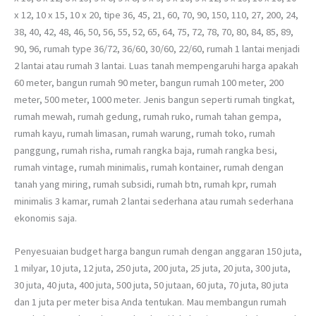
x 12, 10 x 15, 10 x 20, tipe 36, 45, 21, 60, 70, 90, 150, 110, 27, 200, 24,
38, 40, 42, 48, 46, 50, 56, 55, 52, 65, 64, 75, 72, 78, 70, 80, 84, 85, 89,
90, 96, rumah type 36/72, 36/60, 30/60, 22/60, rumah 1 lantai menjadi
2 lantai atau rumah 3 lantai. Luas tanah mempengaruhi harga apakah
60 meter, bangun rumah 90 meter, bangun rumah 100 meter, 200
meter, 500 meter, 1000 meter. Jenis bangun seperti rumah tingkat,
rumah mewah, rumah gedung, rumah ruko, rumah tahan gempa,
rumah kayu, rumah limasan, rumah warung, rumah toko, rumah
panggung, rumah risha, rumah rangka baja, rumah rangka besi,
rumah vintage, rumah minimalis, rumah kontainer, rumah dengan
tanah yang miring, rumah subsidi, rumah btn, rumah kpr, rumah
minimalis 3 kamar, rumah 2 lantai sederhana atau rumah sederhana
ekonomis saja.
Penyesuaian budget harga bangun rumah dengan anggaran 150 juta,
1 milyar, 10 juta, 12 juta, 250 juta, 200 juta, 25 juta, 20 juta, 300 juta,
30 juta, 40 juta, 400 juta, 500 juta, 50 jutaan, 60 juta, 70 juta, 80 juta
dan 1 juta per meter bisa Anda tentukan. Mau membangun rumah