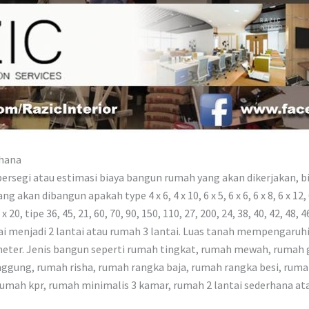
hana
rsegi atau estimasi biaya bangun rumah yang akan dikerjakan, bia
n dibangun apakah type 4 x 6, 4 x 10, 6 x 5, 6 x 6, 6 x 8, 6 x 12, 6 x 15,
10 x 20, tipe 36, 45, 21, 60, 70, 90, 150, 110, 27, 200, 24, 38, 40, 42, 48, 4
ntai menjadi 2 lantai atau rumah 3 lantai. Luas tanah mempengaru
meter. Jenis bangun seperti rumah tingkat, rumah mewah, rumah
gung, rumah risha, rumah rangka baja, rumah rangka besi, ruma
rumah kpr, rumah minimalis 3 kamar, rumah 2 lantai sederhana a