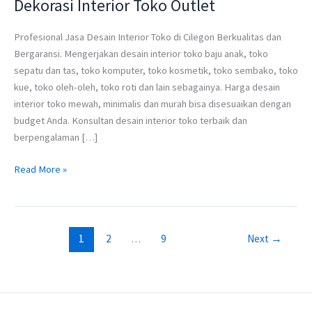
Dekorasi Interior Toko Outlet
Interior
Toko
Cilegon
Profesional Jasa Desain Interior Toko di Cilegon Berkualitas dan
Minimalis
Bergaransi. Mengerjakan desain interior toko baju anak, toko
Mewah
sepatu dan tas, toko komputer, toko kosmetik, toko sembako, toko
Murah
kue, toko oleh-oleh, toko roti dan lain sebagainya. Harga desain
|
interior toko mewah, minimalis dan murah bisa disesuaikan dengan
Interior
budget Anda. Konsultan desain interior toko terbaik dan
Toko
berpengalaman […]
Kota
Read More »
Cilegon
Timur
|
Interior
Toko
1
2
…
9
Next
→
Cilegon
Barat
|
Harga